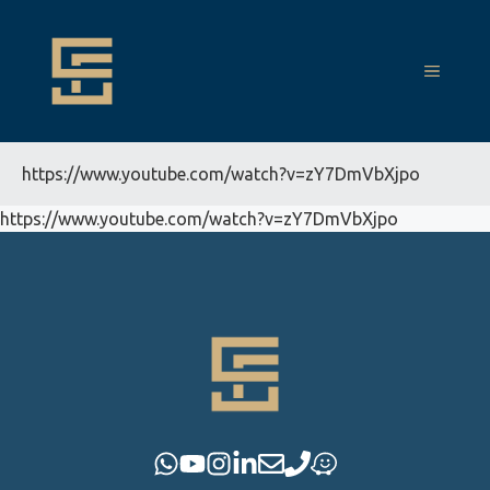
Pular
para
o
MENU
conteúdo
https://www.youtube.com/watch?v=zY7DmVbXjpo
https://www.youtube.com/watch?v=zY7DmVbXjpo